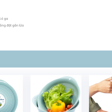
có ga
hông đặt gần lửa
SẢN PHẨM LIÊN QUAN