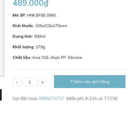
489.000₫
Mã SP:
HNK.BFBE.0560
Kích thước:
105x102x170mm
Dung tích:
500ml
Khối lượng:
279g
Chất liệu:
Inox 316, nhựa PP, Silicone
Thêm vào giỏ hàng
-
+
Gọi đặt mua:
0989274727
(Miễn phí, 8-21h cả T7,CN)