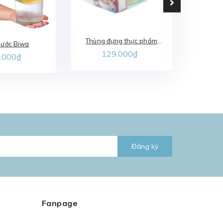
Thùng đựng thực phẩm
Tựa t
nước Biwa
Hokkaido
129.000₫
.000₫
Đăng ký
Fanpage