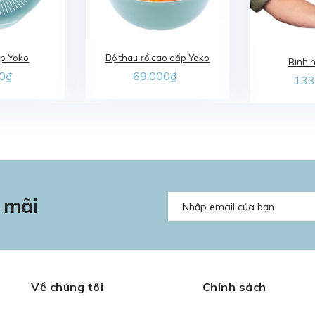
ấp Yoko
Bộ thau rổ cao cấp Yoko
Bình 
0₫
69.000₫
133
 mãi
Về chúng tôi
Chính sách