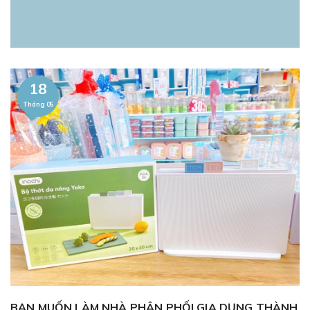
TIN TỨC
18
Tháng 05
BẠN MUỐN LÀM NHÀ PHÂN PHỐI GIA DỤNG THÀNH