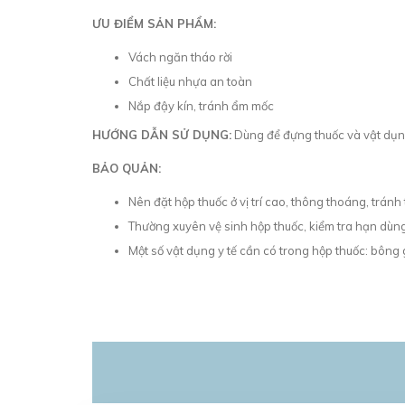
ƯU ĐIỂM SẢN PHẨM:
Vách ngăn tháo rời
Chất liệu nhựa an toàn
Nắp đậy kín, tránh ẩm mốc
HƯỚNG DẪN SỬ DỤNG:
Dùng để đựng thuốc và vật dụng
BẢO QUẢN:
Nên đặt hộp thuốc ở vị trí cao, thông thoáng, tránh 
Thường xuyên vệ sinh hộp thuốc, kiểm tra hạn dùn
Một số vật dụng y tế cần có trong hộp thuốc: bông 