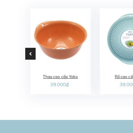
Thau cao cấp Yoko
Rổ cao c
39.000₫
39.00