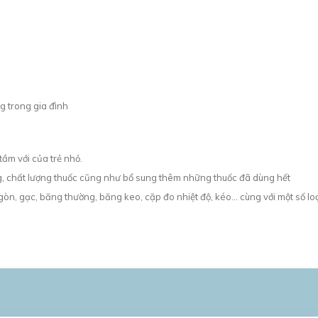
 trong gia đình
tầm với của trẻ nhỏ.
g, chất lượng thuốc cũng như bổ sung thêm những thuốc đã dùng hết
gòn, gạc, băng thường, băng keo, cặp đo nhiệt độ, kéo... cùng với một số lo
SẢN PHẨM LIÊN QUAN