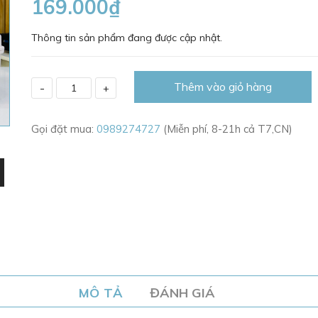
169.000₫
Thông tin sản phẩm đang được cập nhật.
Thêm vào giỏ hàng
-
+
Gọi đặt mua:
0989274727
(Miễn phí, 8-21h cả T7,CN)
MÔ TẢ
ĐÁNH GIÁ