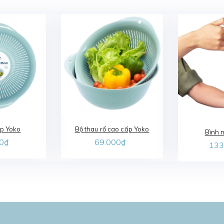
ấp Yoko
Bộ thau rổ cao cấp Yoko
Bình 
0₫
69.000₫
133