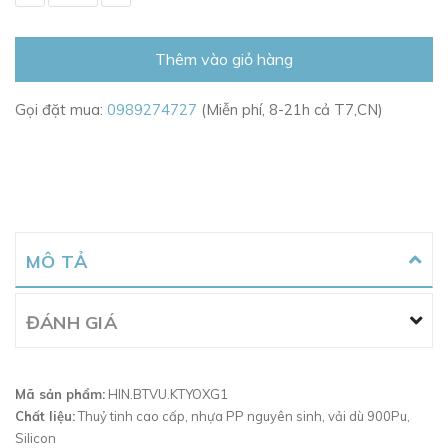
Thêm vào giỏ hàng
Gọi đặt mua:
0989274727
(Miễn phí, 8-21h cả T7,CN)
MÔ TẢ
ĐÁNH GIÁ
Mã sản phẩm:
HIN.BTVU.KTYOXG1
Chất liệu:
Thuỷ tinh cao cấp, nhựa PP nguyên sinh, vải dù 900Pu,
Silicon