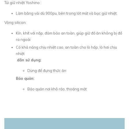
Túi giữ nhiệt Yoshino :
Làm bằng vải dù 900pu, bên trong lót mút và bạc giữ nhiệt.
Vòng silicon:
Kín, khít với nắp, đảm bảo an toàn, giúp giữ đồ ăn không bị đổ
ra ngoài
Có khả năng chịu nhiệt cao, an toàn cho lò hấp, lò hơi chịu
nhiệt
dẫn sử dụng:
Dùng để đựng thức ăn
Bảo quản:
Bảo quản nơi khô ráo, thoáng mát
SẢN PHẨM LIÊN QUAN