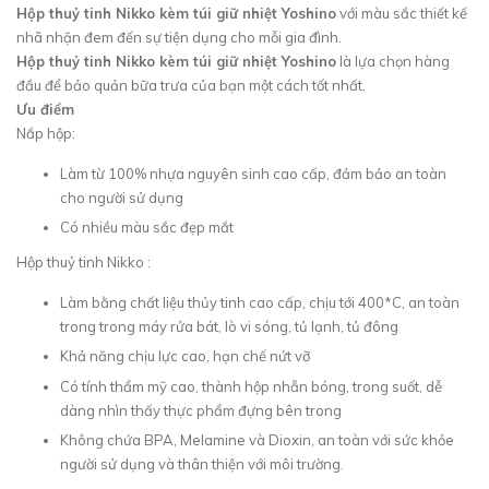
Hộp thuỷ tinh Nikko kèm túi giữ nhiệt Yoshino
với màu sắc thiết kế
nhã nhặn đem đến sự tiện dụng cho mỗi gia đình.
Hộp thuỷ tinh Nikko kèm túi giữ nhiệt Yoshino
là lựa chọn hàng
đầu để bảo quản bữa trưa của bạn một cách tốt nhất.
Ưu điểm
Nắp hộp:
Làm từ 100% nhựa nguyên sinh cao cấp, đảm bảo an toàn
cho người sử dụng
Có nhiều màu sắc đẹp mắt
Hộp thuỷ tinh Nikko :
Làm bằng chất liệu thủy tinh cao cấp, chịu tới 400*C, an toàn
trong trong máy rửa bát, lò vi sóng, tủ lạnh, tủ đông
Khả năng chịu lực cao, hạn chế nứt vỡ
Có tính thẩm mỹ cao, thành hộp nhẵn bóng, trong suốt, dễ
dàng nhìn thấy thực phẩm đựng bên trong
Không chứa BPA, Melamine và Dioxin, an toàn với sức khỏe
người sử dụng và thân thiện với môi trường.