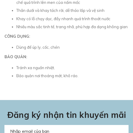
chế quá trình lên men của nấm mốc
Thân dưới và khay tách rời, dễ tháo lắp và vệ sinh
Khay có lỗ chạy dọc, đẩy nhanh quá trình thoát nước
Nhiều màu sắc tinh tế, trang nhã, phù hợp đa dạng không gian
CÔNG DỤNG:
Dùng để úp ly, cốc, chén
BẢO QUẢN:
Tránh xa nguồn nhiệt.
Bảo quản nơi thoáng mát, khô ráo.
Đăng ký nhận tin khuyến mãi